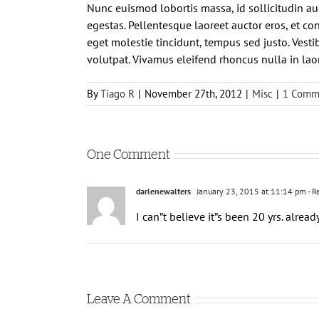
Nunc euismod lobortis massa, id sollicitudin aug
egestas. Pellentesque laoreet auctor eros, et con
eget molestie tincidunt, tempus sed justo. Vestib
volutpat. Vivamus eleifend rhoncus nulla in laor
By
Tiago R
|
November 27th, 2012
|
Misc
|
1 Comm
One Comment
darlenewalters
January 23, 2015 at 11:14 pm
- R
I can”t believe it”s been 20 yrs. alread
Leave A Comment