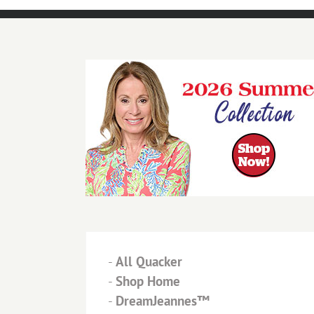
-
All Quacker
-
Shop Home
-
DreamJeannes™