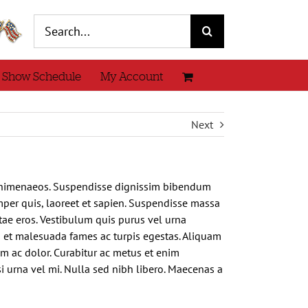
Search
for:
 Show Schedule
My Account
Next
tos himenaeos. Suspendisse dignissim bibendum
per quis, laoreet et sapien. Suspendisse massa
itae eros. Vestibulum quis purus vel urna
us et malesuada fames ac turpis egestas. Aliquam
m ac dolor. Curabitur ac metus et enim
si urna vel mi. Nulla sed nibh libero. Maecenas a