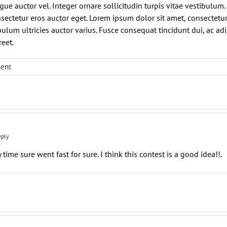
ue auctor vel. Integer ornare sollicitudin turpis vitae vestibulum
sectetur eros auctor eget. Lorem ipsum dolor sit amet, consectetur 
ulum ultricies auctor varius. Fusce consequat tincidunt dui, ac adi
eet.
ent
eply
y time sure went fast for sure. I think this contest is a good idea!!.