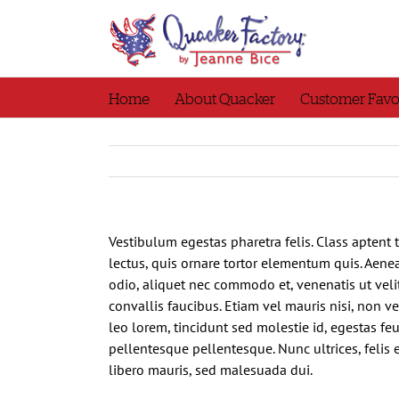
Skip
to
content
Home
About Quacker
Customer Favo
Vestibulum egestas pharetra felis. Class aptent
lectus, quis ornare tortor elementum quis. Aen
odio, aliquet nec commodo et, venenatis ut velit
convallis faucibus. Etiam vel mauris nisi, non v
leo lorem, tincidunt sed molestie id, egestas 
pellentesque pellentesque. Nunc ultrices, felis 
libero mauris, sed malesuada dui.