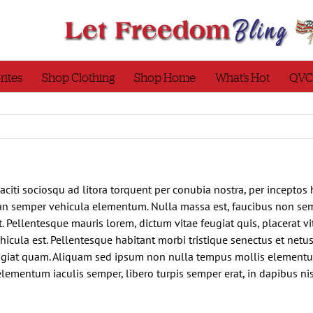
rites
Shop Clothing
Shop Home
What’s Hot
QVC
 taciti sociosqu ad litora torquent per conubia nostra, per incep
ean semper vehicula elementum. Nulla massa est, faucibus non sem
. Pellentesque mauris lorem, dictum vitae feugiat quis, placerat v
ehicula est. Pellentesque habitant morbi tristique senectus et net
feugiat quam. Aliquam sed ipsum non nulla tempus mollis elementu
elementum iaculis semper, libero turpis semper erat, in dapibus ni